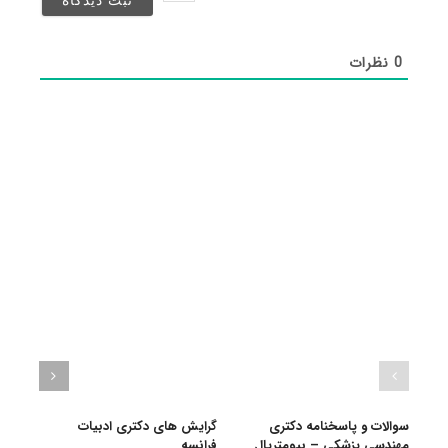
شد)*
0
نظرات
سوالات و پاسخنامه دکتری
گرایش های دکتری ادبیات
گرای
مهندسی پزشکی – بیومتریال
فراﻧﺴﻪ
باستا