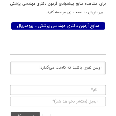
برای مشاهده منابع پیشنهادی آزمون دکتری ﻣﻬﻨﺪسی پزشکی
ـ بیومتریال به صفحه زیر مراجعه کنید:
منابع آزمون دکتری ﻣﻬﻨﺪسی پزشکی ـ بیومتریال
نام*
ایمیل
(منتشر
نخواهد