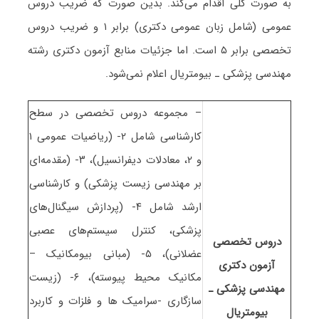
به صورت کلی اقدام می‌کند. بدین صورت که ضریب دروس
عمومی (شامل زبان عمومی دکتری) برابر ۱ و ضریب دروس
تخصصی برابر ۵ است. اما جزئیات منابع آزمون دکتری رشته
ﻣﻬﻨﺪسی پزشکی ـ بیومتریال اعلام نمی‌شود.
– مجموعه دروس تخصصی در سطح
کارشناسی شامل ۲- (ریاضیات عمومی ۱
و ۲، معادلات دیفرانسیل)، ۳- (مقدمه‌ای
بر مهندسی زیست پزشکی) و کارشناسی
ارشد شامل ۴- (پردازش سیگنال‌های
پزشکی، کنترل سیستم‌های عصبی
دروس تخصصی
عضلانی)، ۵- (مبانی بیومکانیک –
آزمون دکتری
مکانیک محیط پیوسته)، ۶- (زیست
ﻣﻬﻨﺪسی پزشکی ـ
سازگاری -سرامیک ها و فلزات و کاربرد
بیومتریال