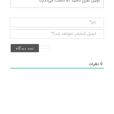
نام*
ایمیل
(منتشر
نخواهد
شد)*
0
نظرات