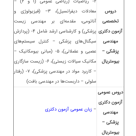
۲- ریاضیات (ریاضی عمومی (۱ و ۲) –
دروس
معادلات دیفرانسیل)، ۳– (فیزیولوژی و
تخصصی
آناتومی، مقدمه‌ای بر مهندسی زیست
آزمون دکتری
پزشکی) و کارشناسی ارشد شامل ۴- (پردازش
مهندسی
سیگنال‌های پزشکی – کنترل سیستم‌های
پزشکی –
عصبی و عضلانی)، ۵- (مبانی بیومکانیک –
بیومتریال
مکانیک سیالات زیستی)، ۶- (زیست سازگاری
– کاربرد مواد در مهندسی پزشکی)، ۷- (رفتار
سلولی – داربست‌ها در مهندسی بافت)
دروس عمومی
آزمون دکتری
–
زبان عمومی آزمون دکتری
مهندسی
پزشکی –
بیومتریال