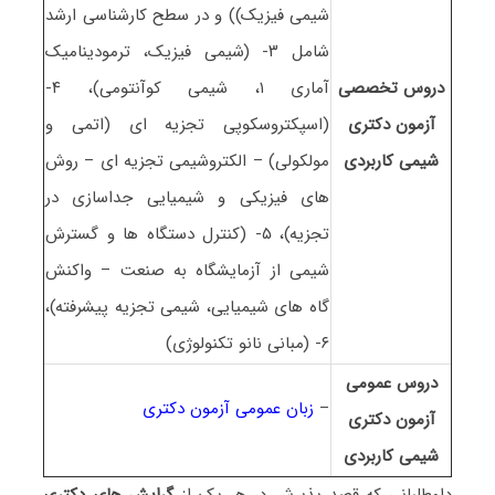
شیمی فیزیک)) و در سطح کارشناسی ارشد
شامل ۳- (شیمی فیزیک، ترمودینامیک
دروس تخصصی
آماری ۱، شیمی کوآنتومی)، ۴-
آزمون دکتری
(اسپکتروسکوپی تجزیه ای (اتمی و
شیمی ﻛﺎرﺑﺮدی
مولکولی) – الکتروشیمی تجزیه ای – روش
های فیزیکی و شیمیایی جداسازی در
تجزیه)، ۵- (کنترل دستگاه ها و گسترش
شیمی از آزمایشگاه به صنعت – واکنش
گاه های شیمیایی، شیمی تجزیه پیشرفته)،
۶- (مبانی نانو تکنولوژی)
دروس عمومی
–
زبان عمومی آزمون دکتری
آزمون دکتری
شیمی ﻛﺎرﺑﺮدی
داوطلبانی که قصد پذیرش در هر یک از
گرایش های دکتری