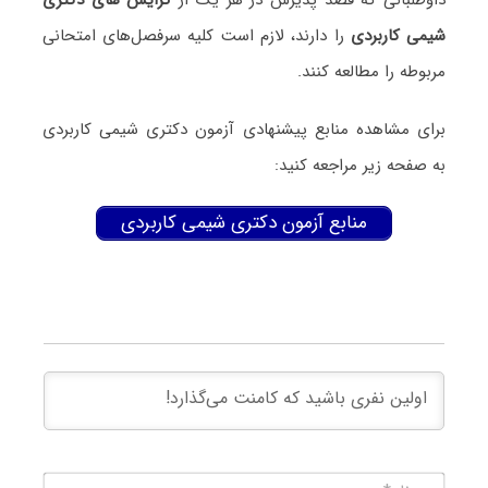
شیمی ﻛﺎرﺑﺮدی
را دارند، لازم است کلیه سرفصل‌های امتحانی
مربوطه را مطالعه کنند.
برای مشاهده منابع پیشنهادی آزمون دکتری شیمی ﻛﺎرﺑﺮدی
به صفحه زیر مراجعه کنید:
منابع آزمون دکتری شیمی ﻛﺎرﺑﺮدی
نام*