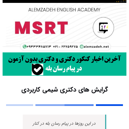
گرایش های دکتری شیمی ﻛﺎرﺑﺮدی
در این روزها در پیام رسان بله در کنار