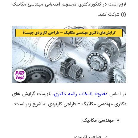
لازم است در کنکور دکتری مجموعه امتحانی ﻣﻬﻨﺪسی مکانیک
(۱) شرکت کنند.
بر اساس
دفترچه انتخاب رشته دکتری
، فهرست
گرایش های
دکتری مهندسی مکانیک – طراحی کاربردی
به شرح زیر است:
مهندسی مکانیک
طراحی ﻛﺎرﺑﺮدی