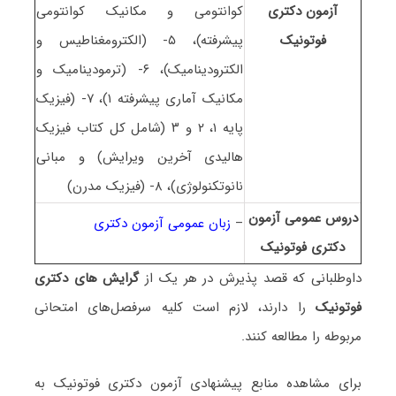
آزمون دکتری
کوانتومی و مکانیک کوانتومی
فوتونیک
پیشرفته)، ۵- (الکترومغناطیس و
الکترودینامیک)، ۶- (ترمودینامیک و
مکانیک آماری پیشرفته ۱)، ۷- (فیزیک
پایه ۱، ۲ و ۳ (شامل کل کتاب فیزیک
هالیدی آخرین ویرایش) و مبانی
نانوتکنولوژی)، ۸- (فیزیک مدرن)
دروس عمومی آزمون
–
زبان عمومی آزمون دکتری
دکتری فوتونیک
داوطلبانی که قصد پذیرش در هر یک از
گرایش های دکتری
فوتونیک
را دارند، لازم است کلیه سرفصل‌های امتحانی
مربوطه را مطالعه کنند.
برای مشاهده منابع پیشنهادی آزمون دکتری فوتونیک به