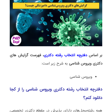
بر اساس
دفترچه انتخاب رشته دکتری
، فهرست گرایش های
دکتری
وﻳﺮوس ﺷﻨﺎسی
به شرح زیر است:
وﻳﺮوس ﺷﻨﺎسی
دفترچه انتخاب رشته دکتری وﻳﺮوس ﺷﻨﺎسی را از کجا
دانلود کنم؟
همه رشته‌محل‌های دارای پذیرش در مقطع دکتری تخصصی