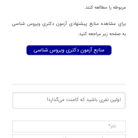
مربوطه را مطالعه کنند.
برای مشاهده منابع پیشنهادی آزمون دکتری وﻳﺮوس ﺷﻨﺎسی
به صفحه زیر مراجعه کنید:
منابع آزمون دکتری وﻳﺮوس ﺷﻨﺎسی
نام*
ایمیل