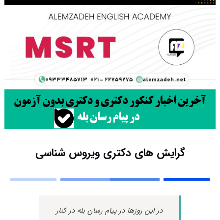
گرایش های دکتری وﻳﺮوس ﺷﻨﺎسی
در این روزها در پیام رسان بله در کنار