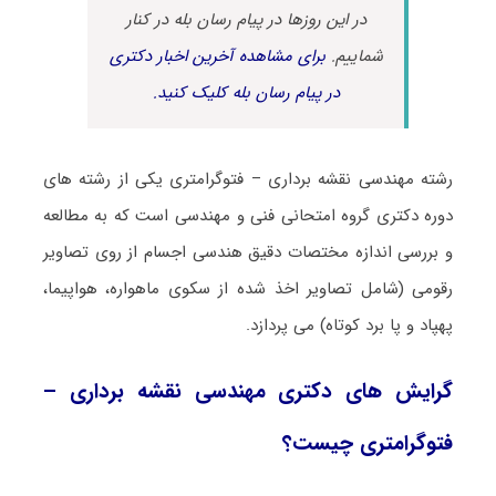
در این روزها در پیام رسان بله در کنار
شماییم.
برای مشاهده آخرین اخبار دکتری
در پیام رسان بله کلیک کنید.
رشته ﻣﻬﻨﺪسی نقشه برداری – ﻓﺘﻮﮔﺮاﻣﺘﺮی یکی از رشته های
دوره دکتری گروه امتحانی فنی و مهندسی است که به مطالعه
و بررسی اندازه مختصات دقیق هندسی اجسام از روی تصاویر
رقومی (شامل تصاویر اخذ شده از سکوی ماهواره، هواپیما،
پهپاد و پا برد کوتاه) می پردازد.
گرایش های دکتری ﻣﻬﻨﺪسی نقشه برداری –
ﻓﺘﻮﮔﺮاﻣﺘﺮی چیست؟