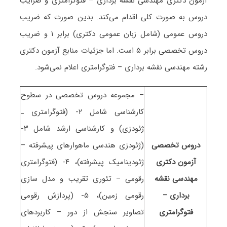
آزمون دکتری ﻣﻬﻨﺪسی نقشه برداری – ﻓﺘﻮﮔﺮاﻣﺘﺮی و ضرایب
دروس به صورت کلی اقدام می‌کند. بدین صورت که ضریب
دروس عمومی (شامل زبان عمومی دکتری) برابر ۱ و ضریب
دروس تخصصی برابر ۵ است. اما جزئیات منابع آزمون دکتری
رشته ﻣﻬﻨﺪسی نقشه برداری – ﻓﺘﻮﮔﺮاﻣﺘﺮی اعلام نمی‌شود.
– مجموعه دروس تخصصی در سطوح
کارشناسی شامل ۲- (فتوگرامتری ـ
ژئودزی) و کارشناسی ارشد شامل ۳-
دروس تخصصی
(ژئودزی هندسی ماهوارهای پیشرفته –
آزمون دکتری
ژئودینامیک پیشرفته)، ۴- (فتوگرامتری
ﻣﻬﻨﺪسی نقشه
رقومی – تئوری تقریب و مدل سازی
برداری –
رقومی زمین)، ۵- (پردازش رقومی
ﻓﺘﻮﮔﺮاﻣﺘﺮی
تصاویر سنجش از دور – کاربردهای