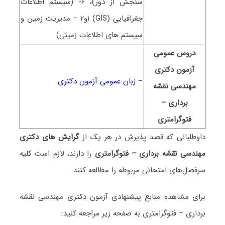
سنجش از دور)، ۶- (سیستم اطلاعات
جغرافیایی (GIS) ۱و۲ – مدیریت زمین و
سیستم های اطلاعات زمینی)
دروس عمومی
آزمون دکتری
–
زبان عمومی آزمون دکتری
ﻣﻬﻨﺪسی نقشه
برداری –
ﻓﺘﻮﮔﺮاﻣﺘﺮی
داوطلبانی که قصد پذیرش در هر یک از
گرایش های دکتری
ﻣﻬﻨﺪسی نقشه برداری – ﻓﺘﻮﮔﺮاﻣﺘﺮی
را دارند، لازم است کلیه
سرفصل‌های امتحانی مربوطه را مطالعه کنند.
برای مشاهده منابع پیشنهادی آزمون دکتری ﻣﻬﻨﺪسی نقشه
برداری – ﻓﺘﻮﮔﺮاﻣﺘﺮی به صفحه زیر مراجعه کنید: