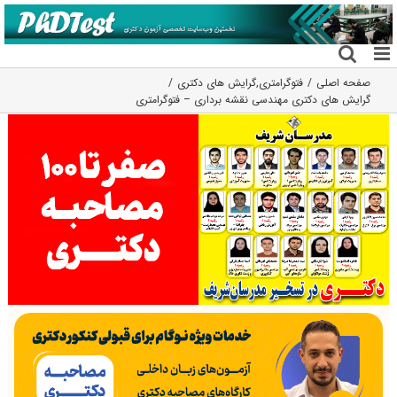
فتن
ه
حتوا
صفحه اصلی
فتوگرامتری
,
گرایش های دکتری
گرایش های دکتری ﻣﻬﻨﺪسی نقشه برداری – ﻓﺘﻮﮔﺮاﻣﺘﺮی