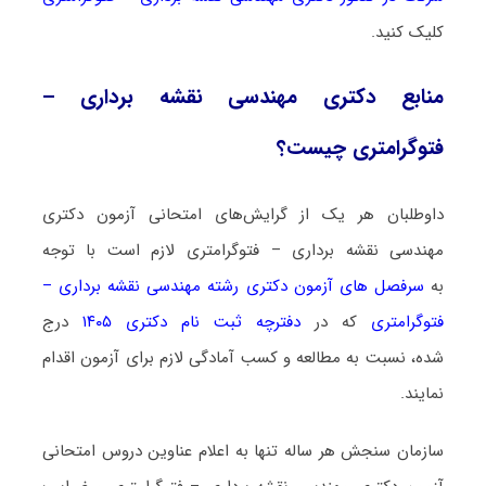
کلیک کنید.
منابع دکتری ﻣﻬﻨﺪسی نقشه برداری –
ﻓﺘﻮﮔﺮاﻣﺘﺮی چیست؟
داوطلبان هر یک از گرایش‌های امتحانی آزمون دکتری
ﻣﻬﻨﺪسی نقشه برداری – ﻓﺘﻮﮔﺮاﻣﺘﺮی لازم است با توجه
به
سرفصل های آزمون دکتری رشته ﻣﻬﻨﺪسی نقشه برداری –
ﻓﺘﻮﮔﺮاﻣﺘﺮی
که در
دفترچه ثبت نام دکتری ۱۴۰۵
درج
شده، نسبت به مطالعه و کسب آمادگی لازم برای آزمون اقدام
نمایند.
سازمان سنجش هر ساله تنها به اعلام عناوین دروس امتحانی