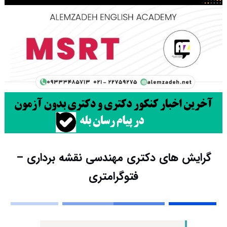
گرایش های دکتری ﻣﻬﻨﺪسی نقشه برداری –
ﻓﺘﻮﮔﺮاﻣﺘﺮی