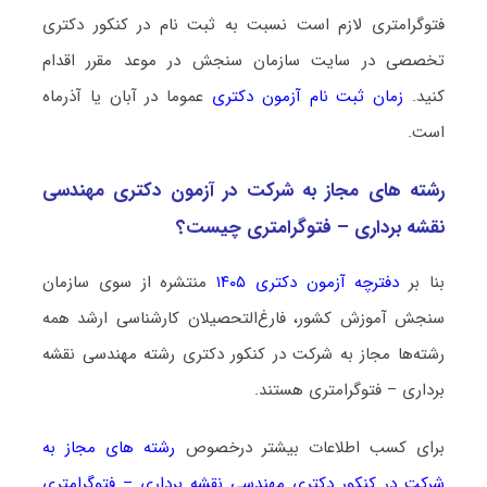
ﻓﺘﻮﮔﺮاﻣﺘﺮی لازم است نسبت به ثبت نام در کنکور دکتری
تخصصی در سایت سازمان سنجش در موعد مقرر اقدام
کنید.
زمان ثبت نام آزمون دکتری
عموما در آبان یا آذرماه
است.
رشته­ های مجاز به شرکت در آزمون دکتری ﻣﻬﻨﺪسی
نقشه برداری – ﻓﺘﻮﮔﺮاﻣﺘﺮی چیست؟
بنا بر
دفترچه آزمون دکتری ۱۴۰۵
منتشره از سوی سازمان
سنجش آموزش کشور، فارغ‌التحصیلان کارشناسی ارشد همه
رشته‌ها مجاز به شرکت در کنکور دکتری رشته ﻣﻬﻨﺪسی نقشه
برداری – ﻓﺘﻮﮔﺮاﻣﺘﺮی هستند.
برای کسب اطلاعات بیشتر درخصوص
رشته های مجاز به
شرکت در کنکور دکتری ﻣﻬﻨﺪسی نقشه برداری – ﻓﺘﻮﮔﺮاﻣﺘﺮی