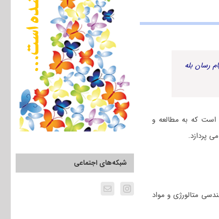
م رسان بله
 است که به مطالعه و
ی پردازد.
شبکه‌های اجتماعی
ندسی ﻣﺘﺎﻟﻮرژی و ﻣﻮاد