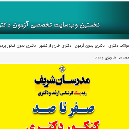
والات دکتری
دکتری بدون آزمون
دکتری خارج از کشور
دکتری بدون کنکور پرد
هندسی ﻣﺘﺎﻟﻮرژی و ﻣﻮاد