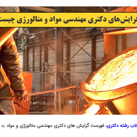
خاب رشته دکتری
، فهرست گرایش های دکتری مهندسی ﻣﺘﺎﻟﻮرژی و ﻣﻮاد
به 