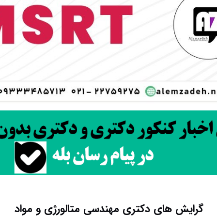
گرایش های دکتری مهندسی ﻣﺘﺎﻟﻮرژی و ﻣﻮاد