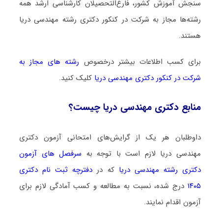
سنجش آموزش کشور، فارغ‌التحصیلان کارشناسی ارشد همه
رشته‌ها مجاز به شرکت در کنکور دکتری رشته ﻣﻬﻨﺪسی درﻳﺎ
هستند.
برای کسب اطلاعات بیشتر درخصوص
رشته های مجاز به
شرکت در کنکور دکتری ﻣﻬﻨﺪسی درﻳﺎ
کلیک کنید.
منابع دکتری ﻣﻬﻨﺪسی درﻳﺎ چیست؟
داوطلبان هر یک از گرایش‌های امتحانی آزمون دکتری
ﻣﻬﻨﺪسی درﻳﺎ لازم است با توجه به
سرفصل های آزمون
دکتری رشته ﻣﻬﻨﺪسی درﻳﺎ
که در
دفترچه ثبت نام دکتری
۱۴۰۵
درج شده، نسبت به مطالعه و کسب آمادگی لازم برای
آزمون اقدام نمایند.