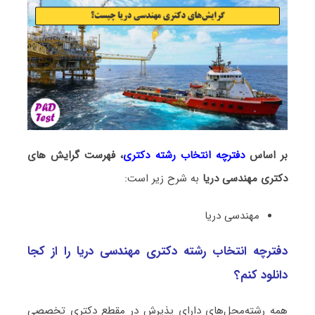
بر اساس
دفترچه انتخاب رشته دکتری
، فهرست گرایش های
دکتری ﻣﻬﻨﺪسی درﻳﺎ
به شرح زیر است:
ﻣﻬﻨﺪسی درﻳﺎ
دفترچه انتخاب رشته دکتری ﻣﻬﻨﺪسی درﻳﺎ را از کجا
دانلود کنم؟
همه رشته‌محل‌های دارای پذیرش در مقطع دکتری تخصصی