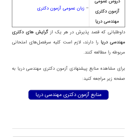
دروس عمومی
–
زبان عمومی آزمون دکتری
آزمون دکتری
ﻣﻬﻨﺪسی درﻳﺎ
داوطلبانی که قصد پذیرش در هر یک از
گرایش های دکتری
ﻣﻬﻨﺪسی درﻳﺎ
را دارند، لازم است کلیه سرفصل‌های امتحانی
مربوطه را مطالعه کنند.
برای مشاهده منابع پیشنهادی آزمون دکتری ﻣﻬﻨﺪسی درﻳﺎ به
صفحه زیر مراجعه کنید:
منابع آزمون دکتری ﻣﻬﻨﺪسی دریا