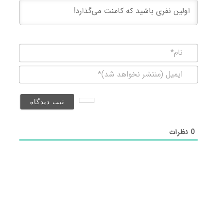
نام*
ایمیل
(منتشر
نخواهد
شد)*
0
نظرات