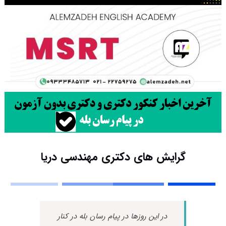
گرایش های دکتری ﻣﻬﻨﺪسی درﻳﺎ
در این روزها در پیام رسان بله در کنار