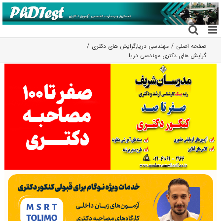
فتن
ه
حتوا
صفحه اصلی
مهندسی دریا
,
گرایش های دکتری
گرایش های دکتری ﻣﻬﻨﺪسی درﻳﺎ