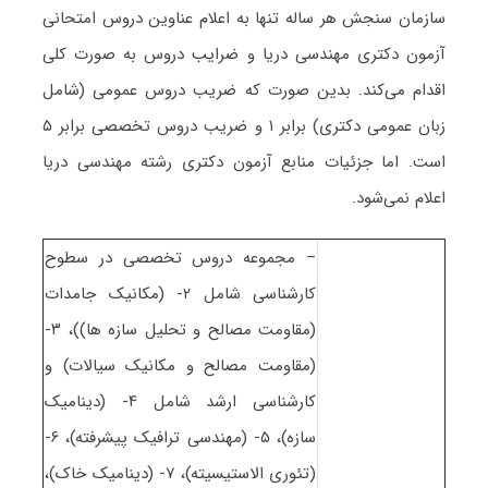
سازمان سنجش هر ساله تنها به اعلام عناوین دروس امتحانی
آزمون دکتری ﻣﻬﻨﺪسی درﻳﺎ و ضرایب دروس به صورت کلی
اقدام می‌کند. بدین صورت که ضریب دروس عمومی (شامل
زبان عمومی دکتری) برابر ۱ و ضریب دروس تخصصی برابر ۵
است. اما جزئیات منابع آزمون دکتری رشته ﻣﻬﻨﺪسی درﻳﺎ
اعلام نمی‌شود.
– مجموعه دروس تخصصی در سطوح
کارشناسی شامل ۲- (مکانیک جامدات
(مقاومت مصالح و تحلیل سازه ها))، ۳-
(مقاومت مصالح و مکانیک سیالات) و
کارشناسی ارشد شامل ۴- (دینامیک
سازه)، ۵- (مهندسی ترافیک پیشرفته)، ۶-
(تئوری الاستیسیته)، ۷- (دینامیک خاک)،