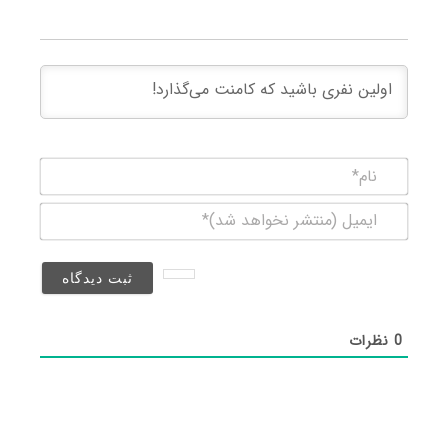
نام*
ایمیل
(منتشر
نخواهد
شد)*
0
نظرات