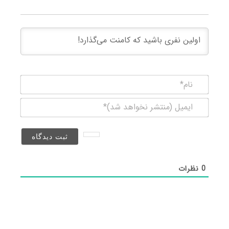
نام*
ایمیل
(منتشر
نخواهد
شد)*
0
نظرات