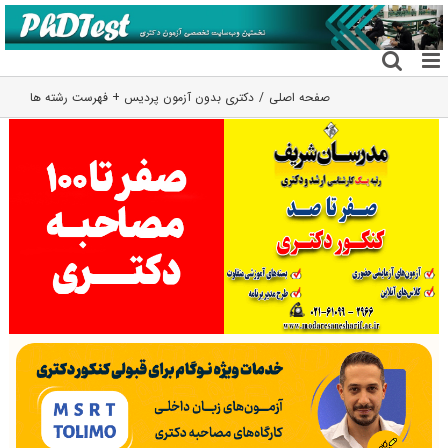
فتن
ه
حتوا
صفحه اصلی
دکتری بدون آزمون پردیس + فهرست رشته ها