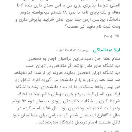
المللی شرایط پذیرش برای من با این معدل دارن بنده ۶ تا
مقاله و یک پایان نامه با نمره ۱۸ هستم میخواستم بدونم
دانشگاه پردیس ارس جلفا بین الملل شرایط پذیرش دارن و
وقت ثبت نام دقیقا کی هست؟
پاسخ
لیلا عبدالملکی
بهمن ۲۰, ۱۴۰۳ ۲:۳۸ ق٫ظ
سلام لطفا اجاز دهید دراین فراخوان اجبار به تحصیل
دردانشگاه های مادر نباشد اگر متقاضی در تهران است
دردانشگاه تهران تحصیل نمایند هزینه ای از شما کم نخواهد
شد شما همان شهریه را از دانشجو می گیرید افراد شاغل ویا
غیر بومی واقعا مشکلات دارند بنده دانشجوی ارشد دانشگاه
آزاد بین الملل کیش بودم چون مهمانی دائم نبود به لحاظ
شرایط کاری ومشکلات خانوادگی ورودی نیمسال دوم ۹۲ بودم
ودیر ثبت انجام شد وحضوری بود سال ۹۵ تمام میکردم در
سال ۱۴۰۱فارغ التحصیل شدم اگر احترامی برای متقاضیان خود
قائل هستید اجبار درمحل دانشگاه مادرننمائید .
پاسخ