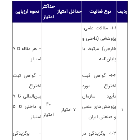
حداکثر
ردیف
نوع فعالیت
حداقل
امتیاز
نحوه ارزیابی
امتیاز
۱-۱- مقالات علمی-
پژوهشی (داخلی و
خارجی) مرتبط با
– هر مقاله تا ۷
پایان‌نامه
امتیاز
۱-۲- گواهی ثبت
– گواهی ثبت
اختراع مورد
اختراع
تأیید سازمان
بین‌المللی تا ۷
۴۰
پژوهش‌های علمی
و داخلی تا ۵
۱
۷ امتیاز
امتیاز
و صنعتی ایران
امتیاز
۱-۳- برگزیدگی در
– برگزیدگی