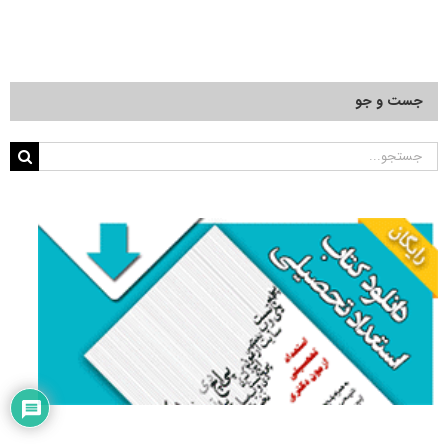
جست و جو
جستجو
برای: