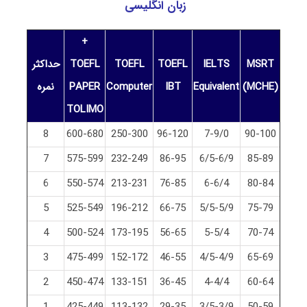
زبان انگلیسی
+
MSRT
IELTS
TOEFL
TOEFL
TOEFL
حداکثر
(MCHE)
Equivalent
IBT
Computer
PAPER
نمره
TOLIMO
8
600-680
250-300
96-120
7-9/0
90-100
7
575-599
232-249
86-95
6/5-6/9
85-89
6
550-574
213-231
76-85
6-6/4
80-84
5
525-549
196-212
66-75
5/5-5/9
75-79
4
500-524
173-195
56-65
5-5/4
70-74
3
475-499
152-172
46-55
4/5-4/9
65-69
2
450-474
133-151
36-45
4-4/4
60-64