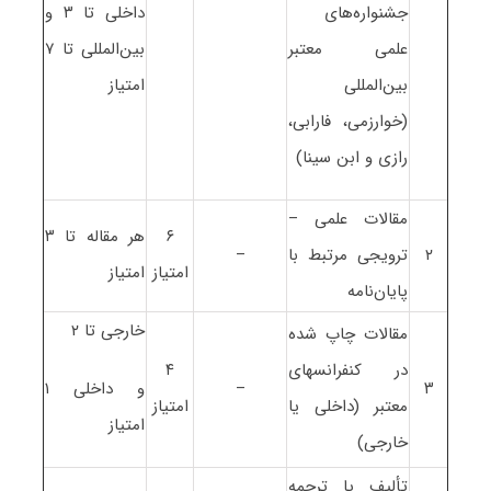
جشنواره‌های
داخلی تا ۳ و
علمی معتبر
بین‌المللی تا ۷
بین‌المللی
امتیاز
(خوارزمی، فارابی،
رازی و ابن سینا)
مقالات علمی –
۶
هر مقاله تا ۳
۲
ترویجی مرتبط با
–
امتیاز
امتیاز
پایان‌نامه
خارجی تا ۲
مقالات چاپ شده
در کنفرانسهای
۴
۳
–
و داخلی ۱
معتبر (داخلی یا
امتیاز
امتیاز
خارجی)
تألیف یا ترجمه