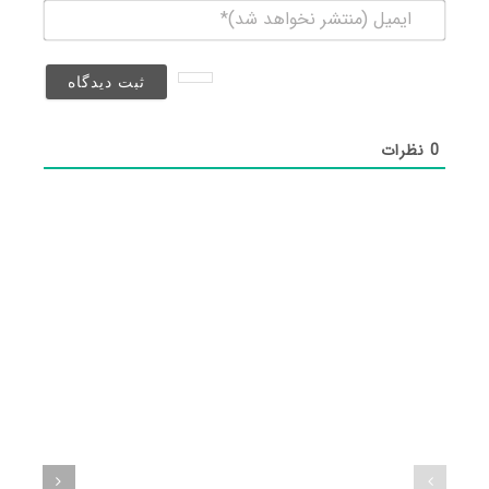
ایمیل
(منتشر
نخواهد
شد)*
0
نظرات