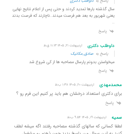
پاسخ به
داوطلب دکتری
سال گذشته بارها تمدید کردند و حتی پس از اعلام نتایج نهایی
یعنی شهریور به بعد هم فرصت میدند..ناچارند که فرصت بدند
..
پاسخ
داوطلب دکتری
اردیبهشت ۲۱, ۱۴۰۵ ۱۱:۱۳ ق٫ظ
پاسخ به
صادق_مکانیک
میخواستن بدونم پارسال مصاحبه ها از کی شروع شد
پاسخ
محمدمهدی
اردیبهشت ۲۰, ۱۴۰۵ ۱:۳۸ ب٫ظ
برای دکتری استعداد درخشان هم باید پر کنیم این فرم رو ؟
پاسخ
سمیه
اردیبهشت ۱۹, ۱۴۰۵ ۹:۵۴ ب٫ظ
لطفا کسانی که سالهای گذشته مصاحبه رفتند اگه میشه لطف
کنید به این سوال من پاسخ بدید چون ذهنم رو مشغول