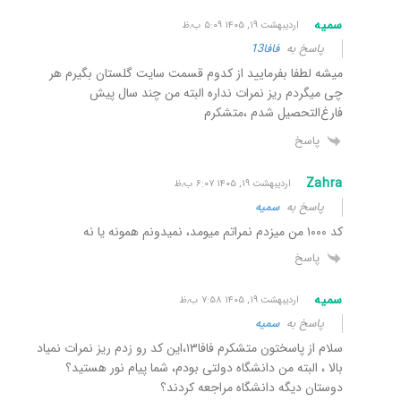
سمیه
اردیبهشت ۱۹, ۱۴۰۵ ۵:۰۹ ب٫ظ
پاسخ به
فافا13
میشه لطفا بفرمایید از کدوم قسمت سایت گلستان بگیرم هر
چی میگردم ریز نمرات نداره البته من چند سال پیش
فارغ‌التحصیل شدم ،متشکرم
پاسخ
Zahra
اردیبهشت ۱۹, ۱۴۰۵ ۶:۰۷ ب٫ظ
پاسخ به
سمیه
کد ۱۰۰۰ من میزدم نمراتم میومد، نمیدونم همونه یا نه
پاسخ
سمیه
اردیبهشت ۱۹, ۱۴۰۵ ۷:۵۸ ب٫ظ
پاسخ به
سمیه
سلام از پاسختون متشکرم فافا۱۳،این کد رو زدم ریز نمرات نمیاد
بالا ، البته من دانشگاه دولتی بودم، شما پیام نور هستید؟
دوستان دیگه دانشگاه مراجعه کردند؟