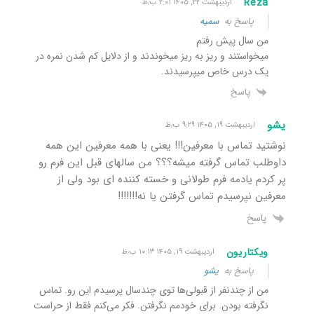
Reza
اردیبهشت ۲۲, ۱۴۰۵ ۲:۰۱ ب٫ظ
پاسخ به
سمیه
من سال پیش رفتم
میخواستند و ریز به ریز میخوندند و از دلایل کم شدن نمره در
یک درس خاص میپرسیدند.
پاسخ
یشو
اردیبهشت ۱۹, ۱۴۰۵ ۹:۲۹ ب٫ظ
نوشتید تماس با معرفین!!! یعنی با همه معرفین این همه
داوطلب تماس گرفته میشه؟؟؟ من سالهای قبل این فرم رو
پر کردم یادمه فرم طولانی و خسته کننده ای بود ولی از
معرفین نپرسیدم تماس گرفتن یا نه!!!!!!!
پاسخ
ویکتاریون
اردیبهشت ۱۹, ۱۴۰۵ ۱۰:۱۳ ب٫ظ
پاسخ به
یشو
من از چندنفر از قبولی‌ها توی چندسال پرسیدم این رو. تماس
نگرفته بودن. برای خودمم نگرفتن. فکر می‌کنم فقط از حراست