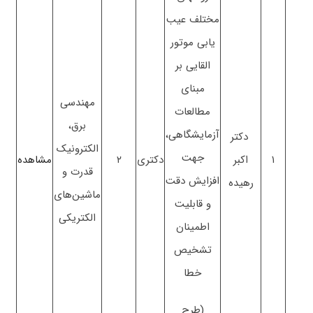
مختلف عیب
یابی موتور
القایی بر
مبنای
مهندسی
مطالعات
برق،
آزمایشگاهی،
دکتر
الکترونیک
جهت
۱
اکبر
دکتری
۲
مشاهده
قدرت و
افزایش دقت
رهیده
ماشین‌های
و قابلیت
الکتریکی
اطمینان
تشخیص
خطا
(طرح