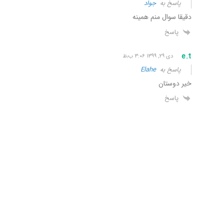
پاسخ به
جواد
دقیقا سوال منم همینه
پاسخ
e.t
دی ۲۹, ۱۳۹۹ ۳:۰۶ ب٫ظ
پاسخ به
Elahe
خیر دوستان
پاسخ