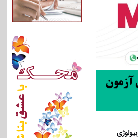
یولوژی