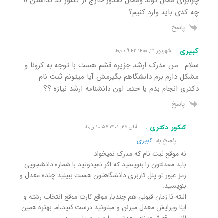
چرابرای محل تولد ومحل صدور خارج از کشور کد نذاشتن !!
چه کدی باید وارد کنیم؟
پاسخ
کبیری
شهریور ۲۱, ۱۴۰۰ ۹:۴۲ ب٫ظ
سلام . من مدرک ارشد جزیره قشم هست با توجه به کرونا و…
مشکل دارم برم دانشگاهم بگیرمش آیا میتونم ثبت نام
دکتری انجام بدم یا حتما اون دانشنامه ارشد نیازه ؟؟
پاسخ
کنکور دکتری .
آبان ۲۵, ۱۴۰۱ ۱۰:۵۶ ق٫ظ
پاسخ به
کبیری
نه موقع ثبت نام که مدرک نمیخواد
باید معدلتون را بنویسید که اگر نمیدونید با شماره دانشجویی
رمز عبور تو پنل کاربری دانشگاهتون هست ببینید چنده معدل و
بنویسید.
البته تا زمان قبولی هم چندبار موقع کارت موقع انتخاب رشته و
اینا ویرایش معدل میزنن و میتونید درست کنید،اما بهتره همین
الان موقع ثبت نام معدلتون را درست بنویسید.