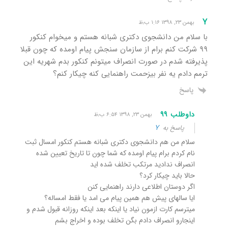
Y
بهمن ۲۳, ۱۳۹۸ ۱:۱۶ ب٫ظ
با سلام من دانشجوی دکتری شبانه هستم و میخوام کنکور
۹۹ شرکت کنم برام از سازمان سنجش پیام اومده که چون قبلا
پذیرفته شدم در صورت انصراف میتونم کنکور بدم شهریه این
ترمم دادم یه نفر بیزحمت راهنمایی کنه چیکار کنم؟
پاسخ
داوطلب ۹۹
بهمن ۲۳, ۱۳۹۸ ۶:۵۴ ب٫ظ
پاسخ به
Y
سلام من هم دانشجوی دکتری شبانه هستم کنکور امسال ثبت
نام کردم برام پیام اومده که شما چون تا تاریخ تعیین شده
انصراف ندادید مرتکب تخلف شده اید
حالا باید چیکار کرد؟
اگر دوستان اطلاعی دارند راهنمایی کنن
ایا سالهای پیش هم همین پیام می امد یا فقط امساله؟
میترسم کارت ازمون نیاد یا اینکه بعد اینکه روزانه قبول شدم و
اینجارو انصراف دادم بگن تخلف بوده و اخراج بشم