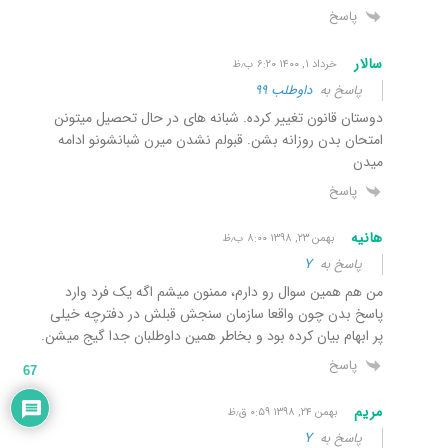
پاسخ
سالار
خرداد ۱, ۱۴۰۰ ۶:۲۰ ب٫ظ
پاسخ به
داوطلب ۹۹
دوستان قانون تغییر کرده. شبانه های در حال تحصیل میتونن
امتحان بدن روزانه بشن. قبولم نشدن میرن شبانشونو ادامه
میدن
پاسخ
هانیه
بهمن ۲۳, ۱۳۹۸ ۸:۰۰ ب٫ظ
پاسخ به
Y
من هم همین سوال رو دارم، ممنون میشم اگه یک فرد وارد
پاسخ بدن چون واقعا سازمان سنجش قبلش در دفترچه خیلی
پر ابهام بیان کرده بود و بخاطر همین داوطلبان جدا گیج میشن.
پاسخ
67
مریم
بهمن ۲۴, ۱۳۹۸ ۰:۵۹ ق٫ظ
پاسخ به
Y