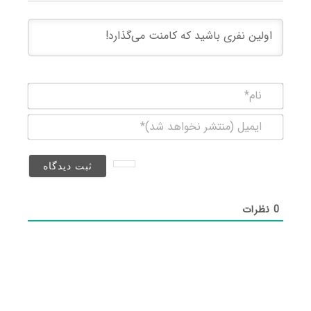
نام*
ایمیل
(منتشر
نخواهد
شد)*
0
نظرات