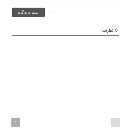
(منتشر
نخواهد
شد)*
0
نظرات