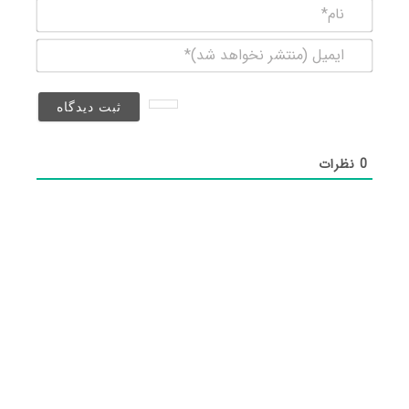
نام*
ایمیل
(منتشر
نخواهد
شد)*
0
نظرات