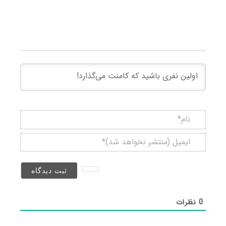
نام*
ایمیل
(منتشر
نخواهد
شد)*
0
نظرات