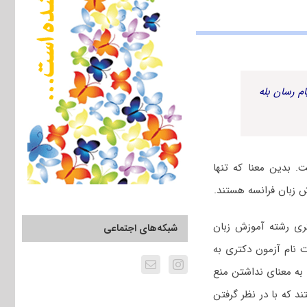
م رسان بله
 بدین معنا که تنها
 زبان فرانسه هستند.
ری رشته آموزش زبان
شبکه‌های اجتماعی
 نام آزمون دکتری به
 به معنای نداشتن منع
د که با در نظر گرفتن