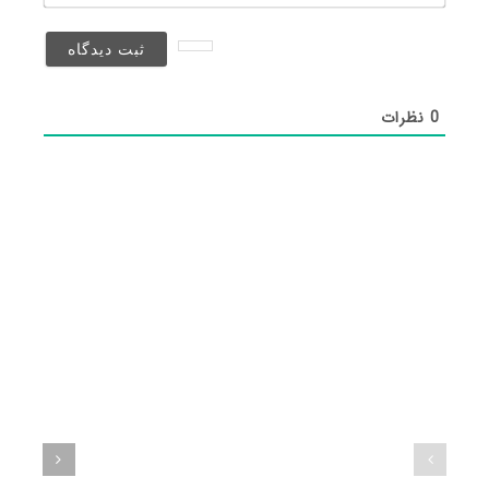
(منتشر
نخواهد
شد)*
0
نظرات