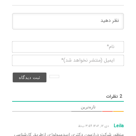
نام*
ایمیل
(منتشر
نخواهد
شد)*
2
نظرات
تازه‌ترین
Leila
دی ۱۲, ۱۴۰۲ ۳:۵۹ ب٫ظ
منظور شرکت درازمون دکتری اپیدمیولوژی ازطریق کارشناسی