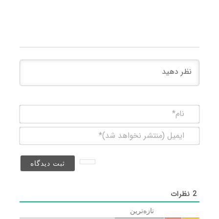
نام*
ایمیل
(منتشر
نخواهد
شد)*
2
نظرات
تازه‌ترین