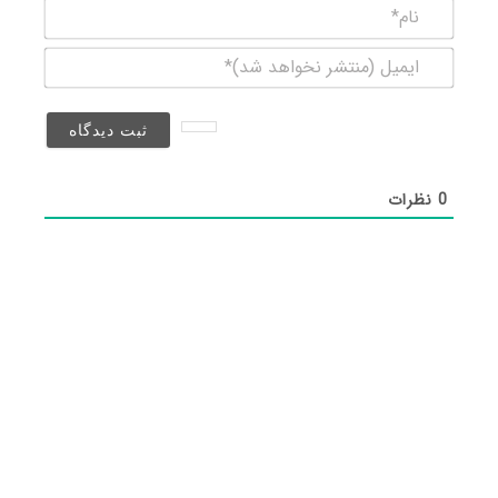
نام*
ایمیل
(منتشر
نخواهد
شد)*
0
نظرات