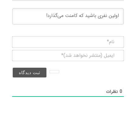
نام*
ایمیل
(منتشر
نخواهد
شد)*
0
نظرات