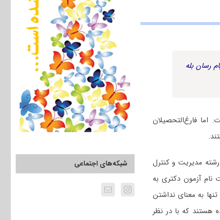
م رسان بله
اما فارغ‌التحصیلان
تند.
شته مدیریت و کنترل
شبکه‌های اجتماعی
 نام آزمون دکتری به
تنها به معنای نداشتن
 هستند که با در نظر