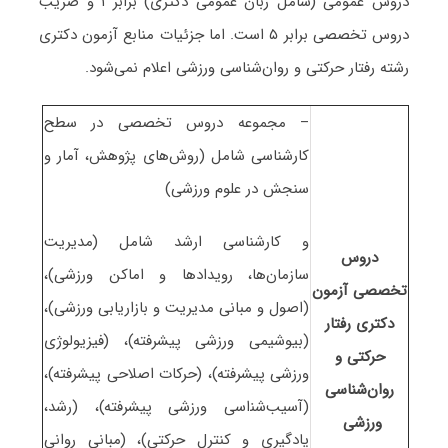
دروس عمومی (شامل زبان عمومی دکتری) برابر ۱ و ضریب
دروس تخصصی برابر ۵ است
. اما جزئیات منابع آزمون دکتری
رشته رفتار حرکتی و روان‌شناسی ورزشی اعلام نمی‌شود.
– مجموعه دروس تخصصی در سطح
کارشناسی شامل (روشﻫﺎی ﭘﮋوﻫﺶ، آﻣﺎر و
ﺳﻨﺠﺶ در ﻋﻠﻮم ورزشی)
و کارشناسی ارشد شامل (ﻣﺪﻳﺮﻳﺖ
دروس
ﺳﺎزﻣﺎنﻫﺎ، روﻳﺪادﻫﺎ و اﻣﺎﻛﻦ ورزشی)،
تخصصی آزمون
(اﺻﻮل و ﻣﺒﺎنی ﻣﺪﻳﺮﻳﺖ و ﺑﺎزارﻳﺎبی ورزشی)،
دکتری رفتار
(ﺑﻴﻮشیمی ورزشی ﭘﻴﺸﺮﻓﺘﻪ)، (ﻓﻴﺰﻳﻮﻟﻮژی
حرکتی و
ورزشی ﭘﻴﺸﺮﻓﺘﻪ)، (ﺣﺮﻛﺎت اﺻﻼحی ﭘﻴﺸﺮﻓﺘﻪ)،
روان‌شناسی
(آﺳﻴﺐﺷﻨاسی ورزشی ﭘﻴﺸﺮﻓﺘﻪ)، (رﺷﺪ،
ورزشی
ﻳﺎدﮔﻴﺮی و ﻛﻨﺘﺮل ﺣﺮکتی)، (ﻣﺒﺎنی روانی