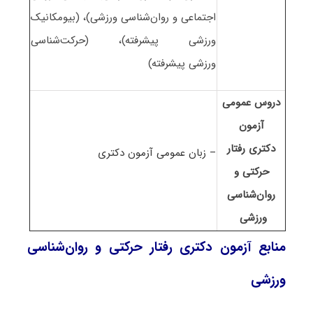
اﺟﺘﻤﺎعی و روانﺷﻨﺎسی ورزشی)، (ﺑﻴﻮﻣﻜﺎنیک
ورزشی ﭘﻴﺸﺮﻓﺘﻪ)، (ﺣﺮﻛﺖﺷﻨﺎسی
ورزشی ﭘﻴﺸﺮﻓﺘﻪ)
دروس عمومی
آزمون
دکتری رفتار
– زبان عمومی آزمون دکتری
حرکتی و
روان‌شناسی
ورزشی
منابع آزمون دکتری رفتار حرکتی و روان‌شناسی
ورزشی