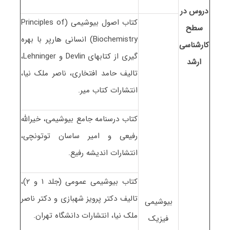
دروس در
کتاب اصول بیوشیمی (Principles of
سطح
Biochemistry) انسانی هارپر با بهره
کارشناسی
گیری از کتابهای Devlin و Lehninger،
ارشد
تالیف حامد افتخاری، ناصر ملک نیا،
انتشارات کتاب میر.
کتاب درسنامه جامع بیوشیمی، خیرالله
رفیعی و امیر ساسان توتونچی،
انتشارات اندیشه رفیع.
کتاب بیوشیمی عمومی (جلد ۱ و ۲)،
تالیف دکتر پرویز شهبازی و دکتر ناصر
بیوشیمی
ملک نیا، انتشارات دانشگاه تهران.
فیزیک