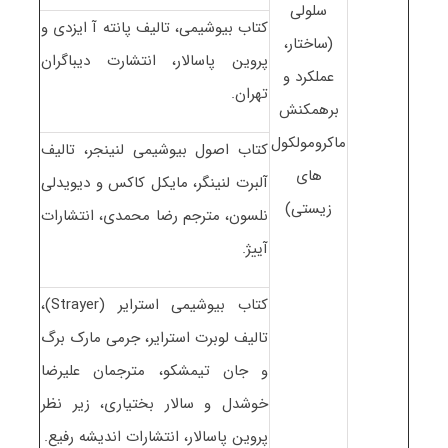
سلولی
کتاب بیوشیمی، تالیف پانته آ ایزدی و
(ساختار،
پروین پاسالار، انتشارت دیباگران
عملکرد و
تهران.
برهمکنش
ماکرومولکول
کتاب اصول بیوشیمی لنینجر، تالیف
های
آلبرت لنینگر، مایکل کاکس و دیویدلی
زیستی)
نلسون، مترجم رضا محمدی، انتشارات
آییژ.
کتاب بیوشیمی استرایر (Strayer)،
تالیف لوبرت استرایر، جرمی مارک برگ
و جان تیمشکو، مترجمان علیرضا
خوشدل و سالار بختیاری، زیر نظر
پروین پاسالار، انتشارات اندیشه رفیع.