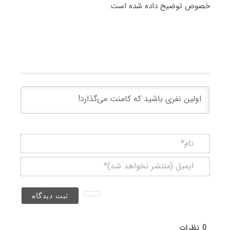
خصوص توضیح داده شده است.
نام*
ایمیل
(منتشر
نخواهد
شد)*
0
نظرات