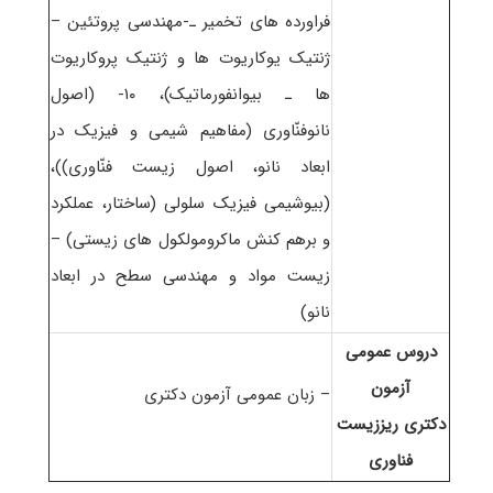
فراورده های تخمیر ـ-مهندسی پروتئین –
ژنتیک یوکاریوت ها و ژنتیک پروکاریوت
ها ـ بیوانفورماتیک)، ۱۰- (اصول
نانوفنّاوری (مفاهیم شیمی و فیزیک در
ابعاد نانو، اصول زیست فنّاوری))،
(بیوشیمی فیزیک سلولی (ساختار، عملکرد
و برهم کنش ماکرومولکول های زیستی) –
زیست مواد و مهندسی سطح در ابعاد
نانو)
دروس عمومی
آزمون
– زبان عمومی آزمون دکتری
دکتری ریززیست
فناوری