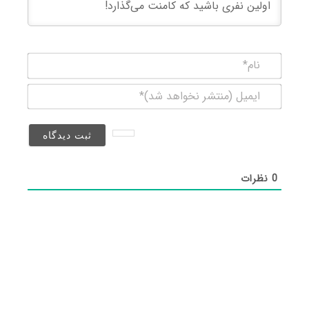
نام*
ایمیل
(منتشر
نخواهد
شد)*
0
نظرات