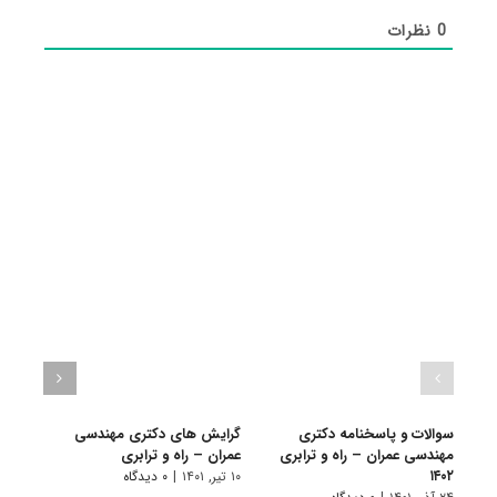
0
نظرات
سوالات و پاسخنامه دکتری
گرایش های دکتری ﻣﻬﻨﺪسی
دانلو
مهندسی عمران – راه و ترابری
ﻋﻤﺮان – راه و ﺗﺮاﺑﺮی
دکتر
۱۴۰۲
ترابری ۱
۱۰ تیر, ۱۴۰۱
|
۰ دیدگاه