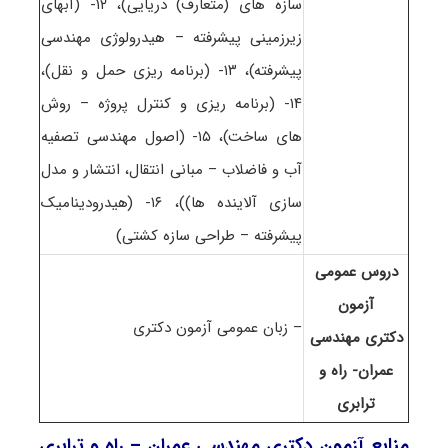
سازه های (متعارف) دریایی)، ۱۲- (آبهای
زیرزمینی پیشرفته – هیدرولوژی مهندسی
پیشرفته)، ۱۳- (برنامه ریزی حمل و نقل)،
۱۴- (برنامه ریزی و کنترل پروژه – روش
های ساخت)، ۱۵- (اصول مهندسی تصفیه
آب و فاضلاب – مبانی انتقال، انتشار و مدل
سازی آلاینده ها))، ۱۶- (هیدرودینامیک
پیشرفته – طراحی سازه کشتی)
دروس عمومی
آزمون
– زبان عمومی آزمون دکتری
دکتری مهندسی
عمران- راه و
ترابری
منابع آزمون دکتری مهندسی عمران – راه و ترابری