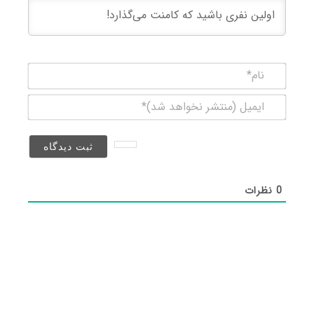
نام*
ایمیل
(منتشر
نخواهد
شد)*
0
نظرات