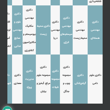
نقشه‌برداری
دکتری
دکتری
دکتری
دکتری
مهندسی
دکتری
دکتری
دکتری
علوم و
اقتصاد،
مهندسی
دکتری محیط
مکانیک
مهندسی
مهندسی
مهندسی
مهندسی
توسعه و
سیستم‌های
زیست
بیوسیستم و
هسته‌ای
محیط‌زیست
دریا
صنایع
آموزش
انرژی
مکانیزاسیون
غذایی
کشاورزی
کشاورزی
دکتری
دکتری
دکتری
دکتری
دکتری علوم
دکتری
مجموعه
مجموعه علوم
دکتری
دکتری
مجموعه
مدیریت
دامی
گیاه‌پزشکی
چوب و
مرتع، آبخیز و
معماری
شهرسازی
شیلات
پروژه
جنگل
بیابان