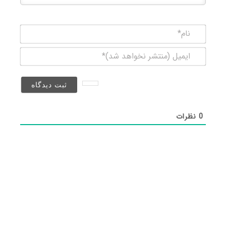
نام*
ایمیل
(منتشر
نخواهد
شد)*
0
نظرات