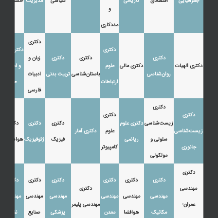
جغرافیایی
اقتصادی
تاریخی
سیاسی
مدیریت
حسابداری
و
مددکاری
دکتری
دکتری
دکتری زبان
دکتری
دکتری
دکتری
زبان و
دکتری الهیات
دکتری مالی
علوم
و ادبیات
روان‌شناسی
باستان‌شناسی
تربیت بدنی
ادبیات
ارتباطات
عرب
فارسی
دکتری
دکتری
دکتری
زیست‌شناسی
دکتری علوم
دکتری
دکتری
دکتری
زیست‌شناسی
علوم
دکتری آمار
سلولی و
ریاضی
فیزیک
ژئوفیزیک
هواشناسی
جانوری
کامپیوتر
مولکولی
دکتری
دکتری
دکتری
دکتری
دکتری
دکتری
دکتری
مهندسی
دکتری
مهندسی
مهندسی
مهندسی
مهندسی
مهندسی
مهندسی
عمران-
مهندسی پلیمر
مکانیک
هوافضا
معدن
پزشکی
صنایع
نفت