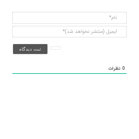
نام*
ایمیل
(منتشر
نخواهد
شد)*
0
نظرات