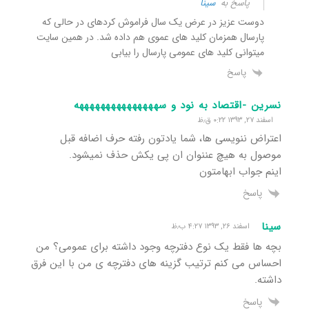
پاسخ به
سینا
دوست عزیز در عرض یک سال فراموش کردهای در حالی که
پارسال همزمان کلید های عموی هم داده شد. در همین سایت
میتوانی کلید های عمومی پارسال را بیابی
پاسخ
نسرین -اقتصاد به نود و سهههههههههههههههه
اسفند ۲۷, ۱۳۹۳ ۰:۲۲ ق٫ظ
اعتراض ننویسی ها، شما یادتون رفته حرف اضافه قبل
موصول به هیچ عننوان ان پی یکش حذف نمیشود.
اینم جواب ابهامتون
پاسخ
سینا
اسفند ۲۶, ۱۳۹۳ ۴:۲۷ ب٫ظ
بچه ها فقط یک نوع دفترچه وجود داشته برای عمومی؟ من
احساس می کنم ترتیب گزینه های دفترچه ی من با این فرق
داشته.
پاسخ