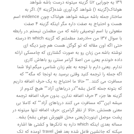
۱۳۹ یه جورایی ۲تا گزینه میتونه درست باشه شواهد
هولناک(گزینه ۱) شواهد گردآوری شده(گزینه ۴)…اگر به
ساختار جمله باشه میشه شواهد هولناک چون evidence اسم
هست و احتیاج به صفت داره مگر اینکه گزینه ۴ صفت
مفعولی یا اسم توصیفی باشه که من مطمئن نیستم..در رابطه
با سوال ۱۳۷ من ۱۰۰درصد مطمئنم که گزینه in which درسته
حتی اگه اون مقاله که تو گوگل هست هم چیز دیگه ای
نوشته باشه.من زبان رو به صورت گشتاری که چامسکی ارائه
داده خوندم یعنی من اصلا گرامر سنتی رو باهاش کاری
ندارم…یعنی دارم با توجه به علم زبان شناسی میگم.اولا شما
اگه جمله را ترجمه کنید وقتی برسید به اونجا که مگه”” که
مسافرت می کنند…”” حالا ما احتیاج به یک حرف اضافه داریم
که بتونه جمله کامل بشه””در دریاهای آزاد”” هیچ کدوم از
گزینه ها جزء ۳ حرف اضافه ندارن..بدون حرف اضافه ترجمه
میشه این””که مسافرت می کنند دریاهای آزاد”” که کاملا بی
معنی هستش…حالا از نظر گرامری :حرف اضافه تنها میتونه در
پشت موصل اینورت(یعنی محل ظهورش عوض بشه) بشه…
مساله بعدی اینکه which داره به تانکرها و کشتی ها اشاره
میکنه که جانشین فاعل شده بعد فعل travel اومده که تک