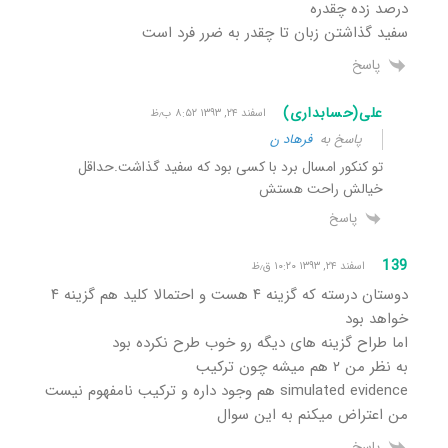
درصد زده چقدره
سفید گذاشتن زبان تا چقدر به ضرر فرد است
پاسخ
علی(حسابداری)
اسفند ۲۴, ۱۳۹۳ ۸:۵۲ ب٫ظ
پاسخ به
فرهاد ن
تو کنکور امسال برد با کسی بود که سفید گذاشت.حداقل
خیالش راحت هستش
پاسخ
139
اسفند ۲۴, ۱۳۹۳ ۱۰:۲۰ ق٫ظ
دوستان درسته که گزینه ۴ هست و احتمالا کلید هم گزینه ۴
خواهد بود
اما طراح گزینه های دیگه رو خوب طرح نکرده بود
به نظر من ۲ هم میشه چون ترکیب
simulated evidence هم وجود داره و ترکیب نامفهوم نیست
من اعتراض میکنم به این سوال
پاسخ