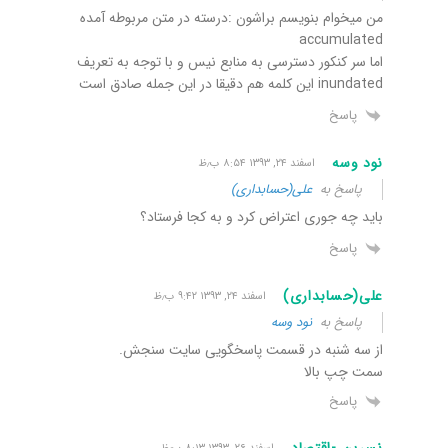
من میخوام بنویسم براشون :درسته در متن مربوطه آمده
accumulated
اما سر کنکور دسترسی به منابع نیس و با توجه به تعریف
inundated این کلمه هم دقیقا در این جمله صادق است
پاسخ
نود وسه
اسفند ۲۴, ۱۳۹۳ ۸:۵۴ ب٫ظ
پاسخ به
علی(حسابداری)
باید چه جوری اعتراض کرد و به کجا فرستاد؟
پاسخ
علی(حسابداری)
اسفند ۲۴, ۱۳۹۳ ۹:۴۲ ب٫ظ
پاسخ به
نود وسه
از سه شنبه در قسمت پاسخگویی سایت سنجش.
سمت چپ بالا
پاسخ