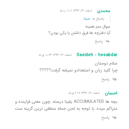
محمدی
اسفند ۲۶, ۱۳۹۳ ۱۱:۱۱ ب٫ظ
پاسخ به
سینا
سوال منم همینه
آیا دفترچه ها فرق داشتن یا یکی بودن؟
پاسخ
Saeideh - hesabdar
اسفند ۲۶, ۱۳۹۳ ۱۰:۲۴ ق٫ظ
سلام دوستان
چرا کلید زبان و استعدادو نمیشه گرفت؟؟؟؟؟
پاسخ
احسان
اسفند ۲۶, ۱۳۹۳ ۲:۱۷ ق٫ظ
بچه ها ACCUMULATED یقینا درسته…چون معنی فزاینده و
متراکم میده…با توجه به لحن جمله منطقی ترین گزینه ست
پاسخ