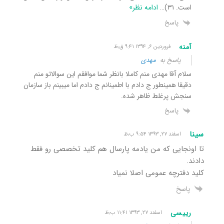
است. ۳۱)
…
ادامه نظر»
پاسخ
آمنه
فروردین ۶, ۱۳۹۴ ۹:۴۱ ق٫ظ
پاسخ به
مهدی
سلام آقا مهدی منم کاملا بانظر شما موافقم این سوالاتو منم
دقیقا همینطور ج دادم با اطمینانم ج دادم اما میبینم باز سازمان
سنجش پرغلط ظاهر شده.
پاسخ
سینا
اسفند ۲۷, ۱۳۹۳ ۹:۵۴ ب٫ظ
تا اونجایی که من یادمه پارسال هم کلید تخصصی رو فقط
دادند.
کلید دفترچه عمومی اصلا نمیاد
پاسخ
رییسی
اسفند ۲۷, ۱۳۹۳ ۱۱:۴۱ ب٫ظ