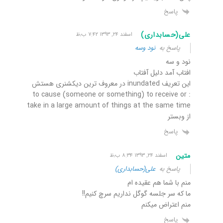
پاسخ
علی(حسابداری)
اسفند ۲۴, ۱۳۹۳ ۷:۴۲ ب٫ظ
پاسخ به
نود وسه
نود و سه
افتاب آمد دلیل آفتاب
این تعریف inundated در معروف ترین دیکشنری هستش
: to cause (someone or something) to receive or
take in a large amount of things at the same time
از وبستر
پاسخ
متین
اسفند ۲۴, ۱۳۹۳ ۸:۳۴ ب٫ظ
پاسخ به
علی(حسابداری)
منم با شما هم عقیده ام
ما که سر جلسه گوگل نداریم سرچ کنیم!!
منم اعتراض میکنم
پاسخ