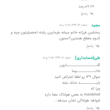
۱۷.۷۷درصد
پاسخ
مجید
اسفند ۲۲, ۱۳۹۳ ۲:۵۷ ب٫ظ
ببخشین فرزانه خانم میشه بفرمایین رشته تحصیلیتون چیه و
کدوم مقطع هستین؟ممنون
پاسخ
علی(حسابداری)
اسفند ۲۱, ۱۳۹۳ ۱۱:۵۶ ق٫ظ
آقـــــــــــــــــــــایون
خانـــــــــــــوما
سوال ۱۳۹ رو لطفا اعتراض کنید
بایـــــــــــد حذف بشه
چرا که
inundated به معنی هولناک معنا داره
شواهد هولناکی نشان میدهد….
پاسخ