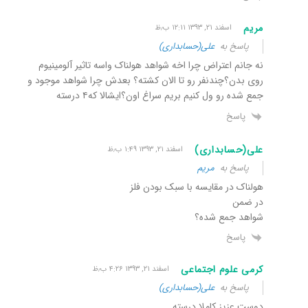
مریم
اسفند ۲۱, ۱۳۹۳ ۱۲:۱۱ ب٫ظ
پاسخ به
علی(حسابداری)
نه جانم اعتراض چرا اخه شواهد هولناک واسه تاثیر آلومینیوم
روی بدن؟چندنفر رو تا الان کشته؟ بعدش چرا شواهد موجود و
جمع شده رو ول کنیم بریم سراغ اون؟ایشالا که۴ درسته
پاسخ
علی(حسابداری)
اسفند ۲۱, ۱۳۹۳ ۱:۴۹ ب٫ظ
پاسخ به
مریم
هولناک در مقایسه با سبک بودن فلز
در ضمن
شواهد جمع شده؟
پاسخ
کرمی علوم اجتماعی
اسفند ۲۱, ۱۳۹۳ ۴:۲۶ ب٫ظ
پاسخ به
علی(حسابداری)
دوست عزیز کاملا درسته