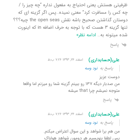
ظرفیتی هستش یعنی احتیاج به مفعول نداره “چه چیز را /
چه کس را مسافرت کرد” معنی نمیده…پس اگر گزینه ای که
دوستان گذاشتن صحیح باشه نقش the open seas چیه؟؟؟
تنها گزینه ۳ هست که با توجه به حرف اضافه in که اینورت
شده میتونه به
…
ادامه نظر»
پاسخ
علی(حسابداری)
اسفند ۲۴, ۱۳۹۳ ۷:۲۶ ب٫ظ
پاسخ به
نود وسه
دوست عزیز
من صدبار دیگه ۱۳۷ رو ببینم گزینه شما رو میزنم اما واقعا
متوجه نمیشم چرا that میشه
پاسخ
علی(حسابداری)
اسفند ۲۴, ۱۳۹۳ ۷:۲۶ ب٫ظ
پاسخ به
نود وسه
من هم برا شواهد و این سوال اعتراض میکنم.
پس لطفا بنویسیم هر دومون شواهد هولناک