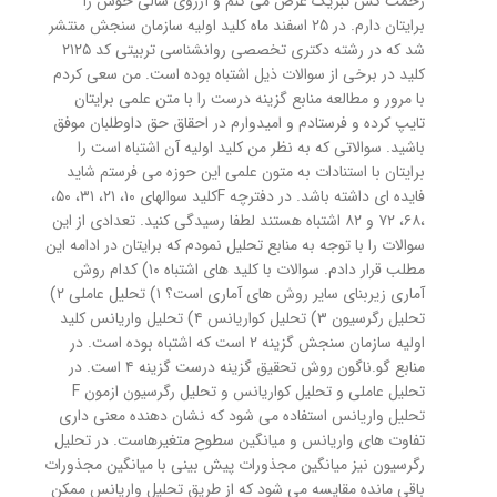
زحمت کش تبریک عرض می کنم و آرزوی سالی خوش را
برایتان دارم. در ۲۵ اسفند ماه کلید اولیه سازمان سنجش منتشر
شد که در رشته دکتری تخصصی روانشناسی تربیتی کد ۲۱۲۵
کلید در برخی از سوالات ذیل اشتباه بوده است. من سعی کردم
با مرور و مطالعه منابع گزینه درست را با متن علمی برایتان
تایپ کرده و فرستادم و امیدوارم در احقاق حق داوطلبان موفق
باشید. سوالاتی که به نظر من کلید اولیه آن اشتباه است را
برایتان با استنادات به متون علمی این حوزه می فرستم شاید
فایده ای داشته باشد. در دفترچه Fکلید سوالهای ۱۰، ۲۱، ۳۱، ۵۰،
،۶۸، ۷۲ و ۸۲ اشتباه هستند لطفا رسیدگی کنید. تعدادی از این
سوالات را با توجه به منابع تحلیل نمودم که برایتان در ادامه این
مطلب قرار دادم. سوالات با کلید های اشتباه ۱۰) کدام روش
آماری زیربنای سایر روش های آماری است؟ ۱) تحلیل عاملی ۲)
تحلیل رگرسیون ۳) تحلیل کواریانس ۴) تحلیل واریانس کلید
اولیه سازمان سنجش گزینه ۲ است که اشتباه بوده است. در
منابع گو.ناگون روش تحقیق گزینه درست گزینه ۴ است. در
تحلیل عاملی و تحلیل کواریانس و تحلیل رگرسیون ازمون F
تحلیل واریانس استفاده می شود که نشان دهنده معنی داری
تفاوت های واریانس و میانگین سطوح متغیرهاست. در تحلیل
رگرسیون نیز میانگین مجذورات پیش بینی با میانگین مجذورات
باقی مانده مقایسه می شود که از طریق تحلیل واریانس ممکن