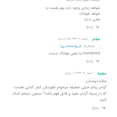
شواهد زیادی وجود دارد بهتر هست یا
شواهد هولناک
معنی نداره
پاسخ
سلام
اسفند ۲۱, ۱۳۹۳ ۴:۵۵ ب٫ظ
پاسخ به
علی(حسابداری)
inundated به معنی هولناک نیست
پاسخ
مجید
اسفند ۲۱, ۱۳۹۳ ۰:۱۱ ق٫ظ
سلام دوستان
گرامر زبانم خیلی ضعیفه میخوام تقویتش کنم. کتابی هست
که در زمینه گرامر مفید و قابل فهم باشه؟ ممنون میشم کمک
کنید.
پاسخ