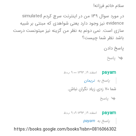
سلام خانم فرزانه!
در مورد سوال ۱۳۹ من در اینترنت سرچ کردم simulated
evidence نیز وجود دارد یعنی شواهدی که مبنتی بر شبیه
سازی است. نمی دونم به نظر من گزینه نیز میتونست درست
باشد نظر شما چیست؟
پاسخ دادن
پاسخ
payam
اسفند ۱۹, ۱۳۹۳ ۹:۰۰ ب٫ظ
پاسخ به
نریمان
شما ۷۰ زدی زیاد نگران نباش.
پاسخ
payam
اسفند ۱۹, ۱۳۹۳ ۹:۰۹ ب٫ظ
پاسخ به
payam
https://books.google.com/books?isbn=0816066302