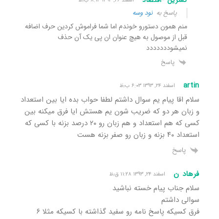
نسرین -اقتصاد
اسفند ۲۶, ۱۳۹۳ ۸:۱۳ ب٫ظ
پاسخ به
نود وسه
منم همون دستورو خوندم اما شما فراموش کردین حرف اضافه
قبل از موصول به هیچ عنوان ان پی یک آن حذف
نمیشوددددددد
پاسخ
artin
اسفند ۲۴, ۱۳۹۳ ۶:۰۳ ب٫ظ
سلام اقا پیام یم سوال داشتم لطفا حواب بده ایا بین استعداد
و زبان هر دو که ضریب شون یم هستش ایا فرق میکنه بین
کسی که هم استعداد و هم زبان رو ۲۰ درصد بزنه با کسی که
استعداد ۴۰ بزنه و زبان رو صفر بزنه هست
پاسخ
فرهاد ن
اسفند ۲۴, ۱۳۹۳ ۱۱:۲۸ ق٫ظ
سلام جناب پیام خسته نباشید
سوالی داشتم
فرق کسیکه پاسخ نامه رو سفید گذاشته با کسیکه مثلا ۶