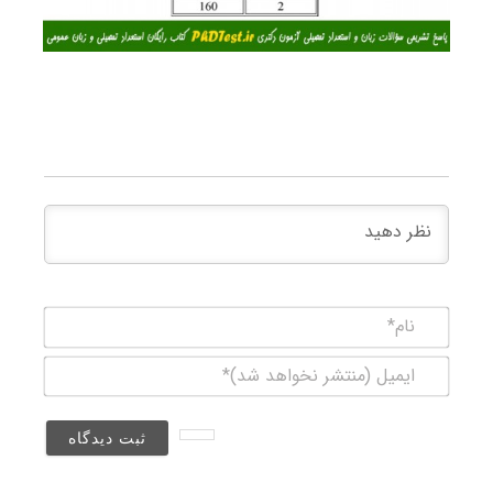
نام*
ایمیل
(منتشر
نخواهد
شد)*