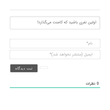
نام*
ایمیل
(منتشر
نخواهد
شد)*
0
نظرات