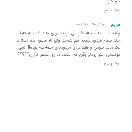
خرداد )
پاسخ
مریم
دی ۲۳, ۱۳۹۵ ۱:۲۸ ق٫ظ
واقعا که…..ما تا حالا فکر مى کردیم براى ماها ک با اختلاف
چند صدم مردود شدیم هم هست ولى الا معلوم شد اصلا به
فکر ماها نبودن و فقط براى مردودیای مصاحبه بوده!!!!نمى
تونستن اینو زودتر بگن مه اینقدر ما رو منتظر نزارن؟؟؟؟؟
پاسخ