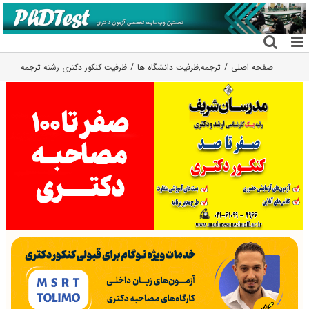
فتن
ه
حتوا
صفحه اصلی
ترجمه
,
ظرفیت دانشگاه ها
ظرفیت کنکور دکتری رشته ﺗﺮﺟﻤﻪ