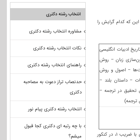
انتخاب رشته دکتری
این که کدام گرایش را
مشاوره انتخاب رشته دکتری
نکات انتخاب رشته دکتری
امل ۲- زبان شناسی، ۳- (سیری بر تاریخ ادبیات انگلیسی
۴- مبانی ترجمه، و کارشناسی ارشد شامل ۵- (آزمون‌سازی زبان – روش
راهنمای انتخاب رشته دکتری
ت‌ها – اصول و روش
بی و شناخت ادبیات – داستان بلند –
حدنصاب تراز دعوت به مصاحبه
 قرن ۱۷ و ۱۸) – شعر معاصر انگلیسی)، ۷- (روش تحقیق در ترجمه –
دکتری
 ترجمه)
انتخاب رشته دکتری پیام نور
با چه رتبه ای دکتری کجا قبول
ترجمه دارای ضریب ۵ و درس زبان عمومی با ضریب ۱، در کنکور
میشم؟