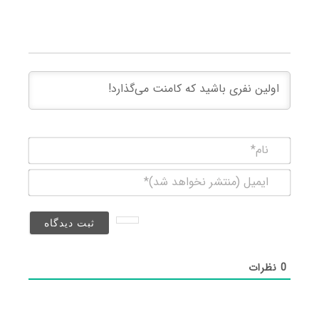
نام*
ایمیل
(منتشر
نخواهد
شد)*
0
نظرات