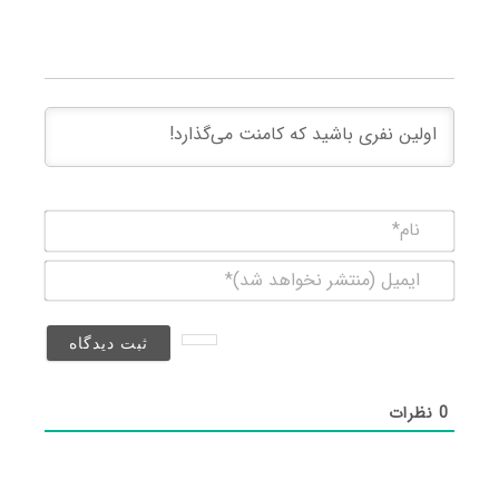
نام*
ایمیل
(منتشر
نخواهد
شد)*
0
نظرات