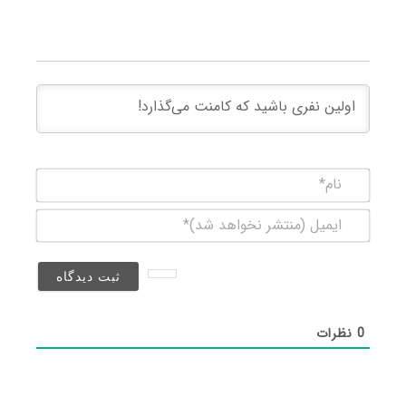
نام*
ایمیل
(منتشر
نخواهد
شد)*
0
نظرات