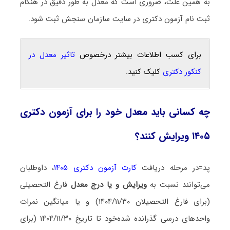
به همین علت، ضروری است که معدل به طور دقیق در هنگام
ثبت نام آزمون دکتری در سایت سازمان سنجش ثبت شود.
برای کسب اطلاعات بیشتر درخصوص
تاثیر معدل در
کنکور دکتری
کلیک کنید.
چه کسانی باید معدل خود را برای آزمون دکتری
۱۴۰۵ ویرایش کنند؟
پد=در ﻣﺮﺣﻠﻪ درﻳﺎﻓﺖ
ﻛﺎرت آزمون دکتری ۱۴۰۵
، داوطلبان
میﺗﻮاﻧﻨﺪ ﻧﺴﺒﺖ ﺑﻪ
وﻳﺮاﻳﺶ و ﻳﺎ درج ﻣﻌﺪل
ﻓﺎرغ التحصیلی
(ﺑﺮای ﻓﺎرغ اﻟﺘﺤﺼﻴﻼن ۱۴۰۴/۱۱/۳۰) و ﻳﺎ ﻣﻴﺎﻧﮕﻴﻦ ﻧﻤﺮات
واﺣﺪﻫﺎی درسی ﮔﺬراﻧﺪه ﺷﺪهﺧﻮد ﺗﺎ ﺗﺎرﻳﺦ ۱۴۰۴/۱۱/۳۰ (ﺑﺮای