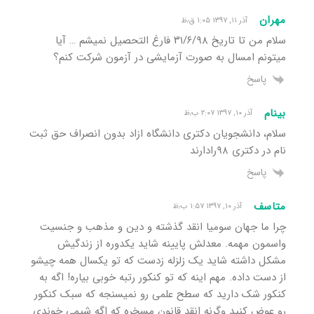
مهران
آذر ۱۱, ۱۳۹۷ ۱:۰۵ ق٫ظ
سلام من تا تاریخ ۳۱/۶/۹۸ فارغ التحصیل نمیشم … آیا
میتونم امسال به صورت آزمایشی در آزمون شرکت کنم؟
پاسخ
بینام
آذر ۱۰, ۱۳۹۷ ۲:۰۷ ب٫ظ
سلام، دانشجویان دکتری دانشگاه ازاد بدون انصراف حق ثبت
نام در دکتری ۹۸رادارند
پاسخ
متاسف
آذر ۱۰, ۱۳۹۷ ۱:۵۷ ب٫ظ
چرا ما جهان سومیا انقد گذشته و دین و مذهب و جنسیت
واسمون مهمه. معدلش پایینه شاید یکدوره از زندگیش
مشکل داشته شاید یک زلزله زدست که تو یکسال همه چیشو
از دست داده. مهم اینه که تو کنکور رتبه خوبی بیاره! اگه به
کنکور شک دارید که سطح علمی رو نمیسنجه که سبک کنکور
رو عوض کنید وگرنه انقد قانون مسخره که اگه شیمی خوندی