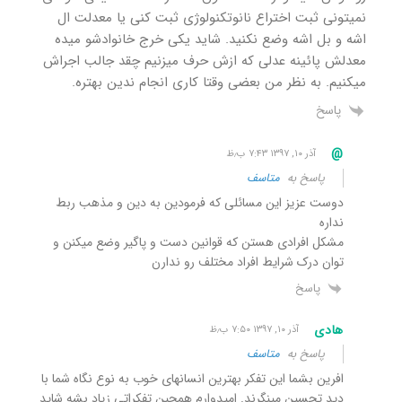
نمیتونی ثبت اختراع نانوتکنولوژی ثبت کنی یا معدلت ال
اشه و بل اشه وضع نکنید. شاید یکی خرج خانوادشو میده
معدلش پائینه عدلی که ازش حرف میزنیم چقد جالب اجراش
میکنیم. به نظر من بعضی وقتا کاری انجام ندین بهتره.
پاسخ
@
آذر ۱۰, ۱۳۹۷ ۷:۴۳ ب٫ظ
پاسخ به
متاسف
دوست عزیز این مسائلی که فرمودین به دین و مذهب ربط
نداره
مشکل افرادی هستن که قوانین دست و پاگیر وضع میکنن و
توان درک شرایط افراد مختلف رو ندارن
پاسخ
هادی
آذر ۱۰, ۱۳۹۷ ۷:۵۰ ب٫ظ
پاسخ به
متاسف
افرین بشما این تفکر بهترین انسانهای خوب به نوع نگاه شما با
دید تحسین مینگرند. امیدوارم همچین تفکراتی زیاد بشه شاید