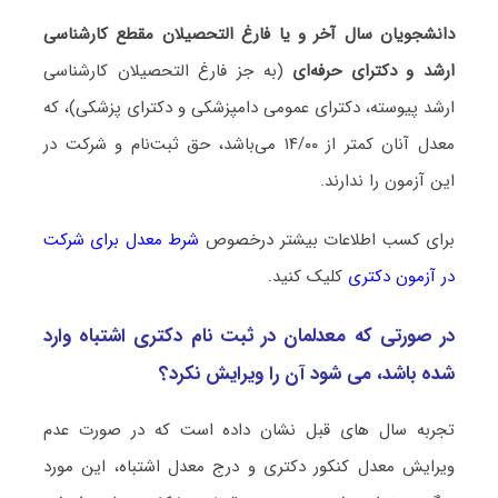
داﻧﺸﺠﻮﻳﺎن ﺳﺎل آﺧﺮ و ﻳﺎ ﻓﺎرغ اﻟﺘﺤﺼﻴﻼن ﻣﻘﻄﻊ ﻛﺎرﺷﻨﺎسی
ارﺷﺪ
و دﻛﺘﺮای ﺣﺮﻓﻪای
(ﺑﻪ ﺟﺰ ﻓﺎرغ اﻟﺘﺤﺼﻴﻼن ﻛﺎرﺷﻨﺎسی
ارﺷﺪ ﭘﻴﻮﺳﺘﻪ، دﻛﺘﺮای عمومی داﻣﭙﺰشکی و دﻛﺘﺮای ﭘﺰشکی)، ﻛﻪ
ﻣﻌﺪل آﻧﺎن ﻛﻤﺘﺮ از ۱۴/۰۰ میﺑﺎﺷﺪ، ﺣﻖ ﺛﺒﺖﻧﺎم و ﺷﺮﻛﺖ در
اﻳﻦ آزﻣﻮن را ﻧﺪارﻧﺪ.
برای کسب اطلاعات بیشتر درخصوص
شرط معدل برای شرکت
در آزمون دکتری
کلیک کنید.
در صورتی که معدلمان در ثبت نام دکتری اشتباه وارد
شده باشد، می شود آن را ویرایش نکرد؟
تجربه سال های قبل نشان داده است که در صورت عدم
ویرایش معدل کنکور دکتری و درج معدل اشتباه، این مورد