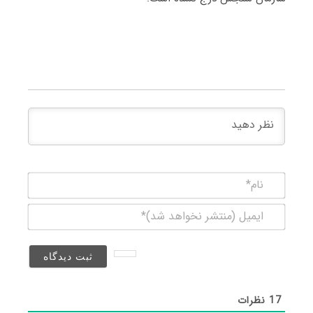
نام*
ایمیل
(منتشر
نخواهد
شد)*
17
نظرات