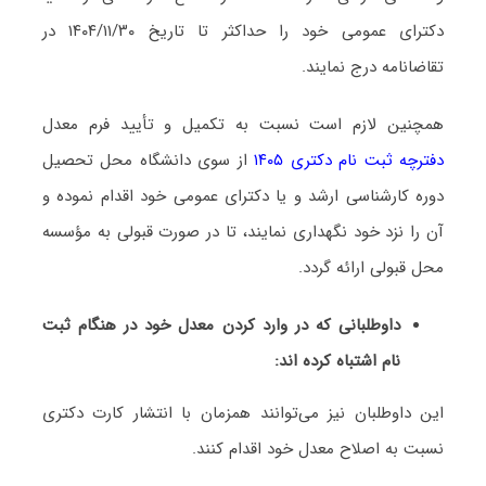
دﻛﺘﺮای ﻋﻤﻮمی ﺧﻮد را ﺣﺪاﻛﺜﺮ ﺗﺎ ﺗﺎرﻳﺦ ۱۴۰۴/۱۱/۳۰ در
ﺗﻘﺎﺿﺎﻧﺎﻣﻪ درج نمایند.
همچنین لازم است ﻧﺴﺒﺖ ﺑﻪ ﺗﻜﻤﻴﻞ و ﺗﺄﻳﻴﺪ ﻓﺮم ﻣﻌﺪل
دﻓﺘﺮﭼﻪ ثبت نام دکتری ۱۴۰۵
از ﺳﻮی داﻧﺸﮕﺎه ﻣﺤﻞ ﺗﺤﺼﻴﻞ
دوره ﻛﺎرﺷﻨﺎسی ارﺷﺪ و ﻳﺎ دﻛﺘﺮای ﻋﻤﻮمی ﺧﻮد اﻗﺪام ﻧﻤﻮده و
آن را ﻧﺰد ﺧﻮد ﻧﮕﻬﺪاری ﻧﻤﺎﻳﻨﺪ، ﺗﺎ در ﺻﻮرت ﻗﺒﻮلی ﺑﻪ ﻣﺆﺳﺴﻪ
ﻣﺤﻞ ﻗﺒﻮلی اراﺋﻪ ﮔﺮدد.
داوطلبانی که در وارد کردن معدل خود در هنگام ثبت
نام اشتباه کرده اند:
این داوطلبان نیز می‌توانند همزمان با انتشار کارت دکتری
نسبت به اصلاح معدل خود اقدام کنند.