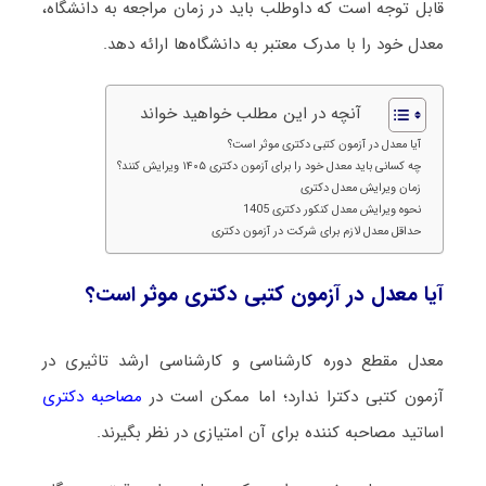
قابل توجه است که داوﻃﻠﺐ ﺑﺎﻳﺪ در زﻣﺎن ﻣﺮاﺟﻌﻪ ﺑﻪ داﻧﺸﮕﺎه،
ﻣﻌﺪل ﺧﻮد را ﺑﺎ ﻣﺪرک ﻣﻌﺘﺒﺮ ﺑﻪ داﻧﺸﮕﺎهﻫﺎ اراﺋﻪ دﻫﺪ.
آنچه در این مطلب خواهید خواند
آیا معدل در آزمون کتبی دکتری موثر است؟
چه کسانی باید معدل خود را برای آزمون دکتری ۱۴۰۵ ویرایش کنند؟
زمان ویرایش معدل دکتری
نحوه ویرایش معدل کنکور دکتری 1405
حداقل معدل لازم برای شرکت در آزمون دکتری
آیا معدل در آزمون کتبی دکتری موثر است؟
معدل مقطع دوره کارشناسی و کارشناسی ارشد تاثیری در
آزمون کتبی دکترا ندارد؛ اما ممکن است در
مصاحبه دکتری
اساتید مصاحبه کننده برای آن امتیازی در نظر بگیرند.