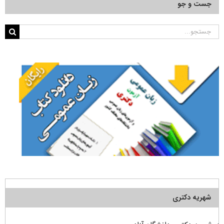
جست و جو
جستجو
برای:
شهریه دکتری