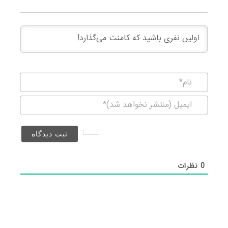
نام*
ایمیل
(منتشر
نخواهد
شد)*
0
نظرات