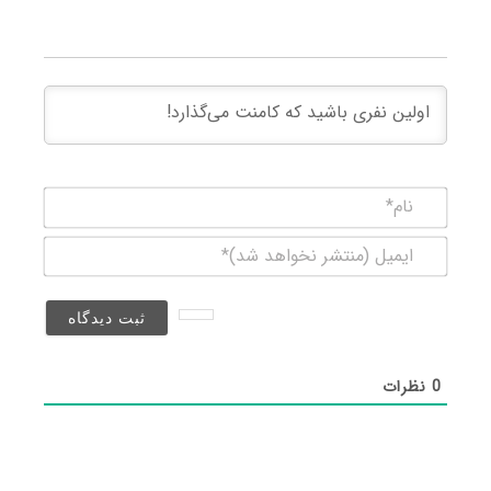
نام*
ایمیل
(منتشر
نخواهد
شد)*
0
نظرات