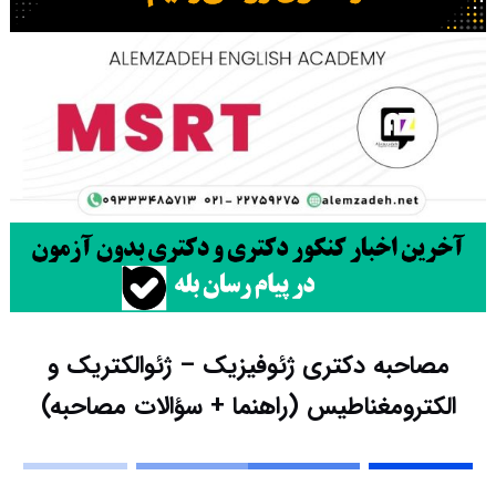
مصاحبه دکتری ژئوفیزیک – ژئوالکتریک و
الکترومغناطیس (راهنما + سؤالات مصاحبه)